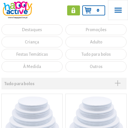
0
Destaques
Promoções
Criança
Adulto
Festas Temáticas
Tudo para bolos
À Medida
Outros
Tudo para bolos