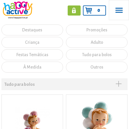
0
Destaques
Promoções
Criança
Adulto
Festas Temáticas
Tudo para bolos
À Medida
Outros
Tudo para bolos