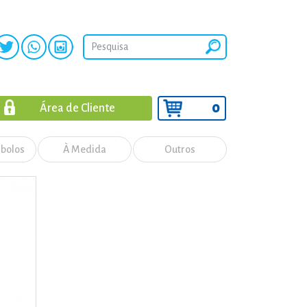
0
Área de Cliente
 bolos
À Medida
Outros