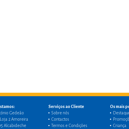
stamos:
Serviços ao Cliente
Os mais p
tónio Gedeão
Sobre nós
Destaqu
- Loja 2 Amoreira
Contactos
Promoçõ
95 Alcabideche
Termos e Condições
Criança