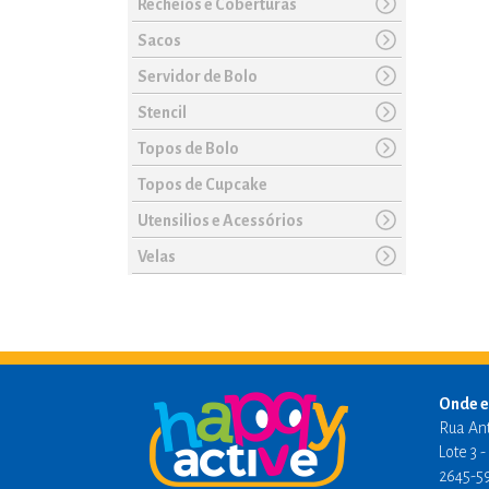
Recheios e Coberturas
Sacos
Servidor de Bolo
Stencil
Topos de Bolo
Topos de Cupcake
Utensilios e Acessórios
Velas
Onde e
Rua An
Lote 3 
2645-5