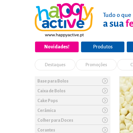
Tudo o que 
a sua
f
Novidades!
Produtos
Destaques
Promoções
C
Base para Bolos
Caixa de Bolos
Cake Pops
Cerâmica
Colher para Doces
Corantes