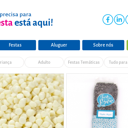
precisa para
esta
está aqui!
Festas
Aluguer
Sobre nós
riança
Adulto
Festas Temáticas
Tudo para