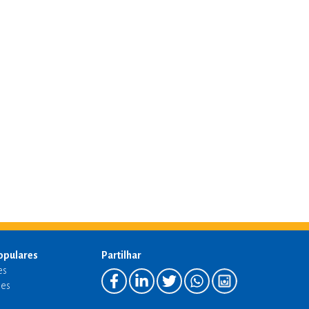
opulares
Partilhar
es
es