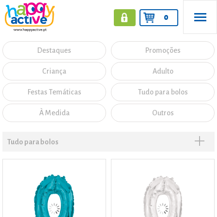
0
Destaques
Promoções
Criança
Adulto
Festas Temáticas
Tudo para bolos
À Medida
Outros
Tudo para bolos