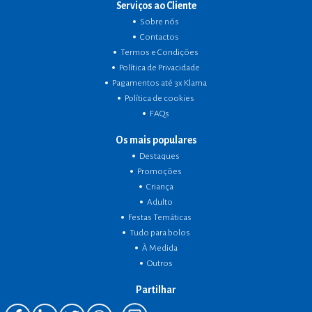
Serviços ao Cliente
Sobre nós
Contactos
Termos e Condições
Política de Privacidade
Pagamentos até 3x Klarna
Política de cookies
FAQs
Os mais populares
Destaques
Promoções
Criança
Adulto
Festas Temáticas
Tudo para bolos
À Medida
Outros
Partilhar