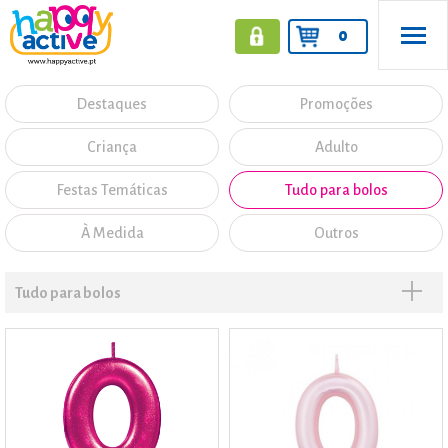
0
Destaques
Promoções
Criança
Adulto
Festas Temáticas
Tudo para bolos
À Medida
Outros
Tudo para bolos