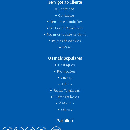
Serviços ao Cliente
Sobre nós
Contactos
Termos e Condições
Política de Privacidade
Pagamentos até 3x Klarna
Política de cookies
FAQs
Os mais populares
Destaques
Promoções
Criança
Adulto
Festas Temáticas
Tudo para bolos
À Medida
Outros
Partilhar