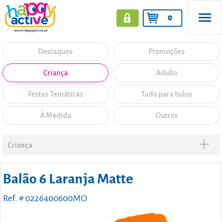
0
Destaques
Promoções
Criança
Adulto
Festas Temáticas
Tudo para bolos
À Medida
Outros
Criança
Balão 6 Laranja Matte
Ref. # 0226400600MO