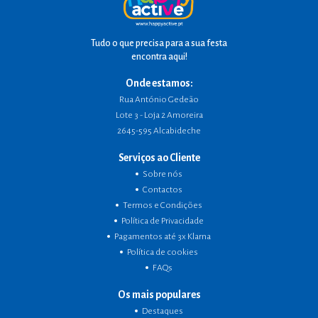
Tudo o que precisa para a sua festa
encontra aqui!
Onde estamos:
Rua António Gedeão
Lote 3 - Loja 2 Amoreira
2645-595 Alcabideche
Serviços ao Cliente
Sobre nós
Contactos
Termos e Condições
Política de Privacidade
Pagamentos até 3x Klarna
Política de cookies
FAQs
Os mais populares
Destaques