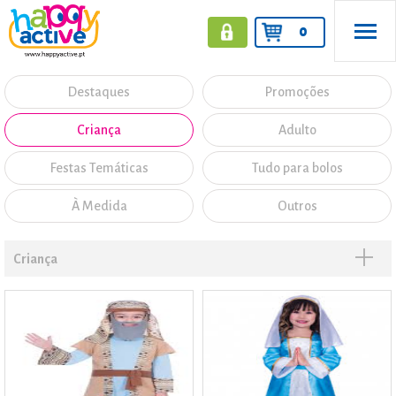
0
Destaques
Promoções
Criança
Adulto
Festas Temáticas
Tudo para bolos
À Medida
Outros
Criança