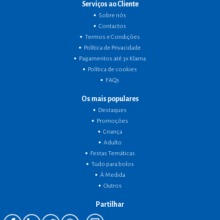
Serviços ao Cliente
Sobre nós
Contactos
Termos e Condições
Política de Privacidade
Pagamentos até 3x Klarna
Política de cookies
FAQs
Os mais populares
Destaques
Promoções
Criança
Adulto
Festas Temáticas
Tudo para bolos
À Medida
Outros
Partilhar