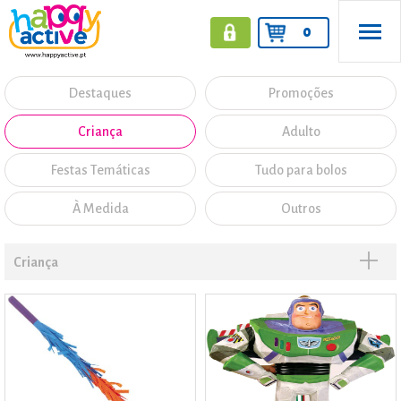
0
Destaques
Promoções
Criança
Adulto
Festas Temáticas
Tudo para bolos
À Medida
Outros
Criança