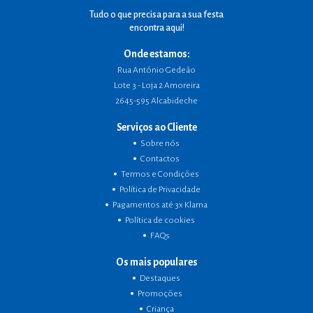
Tudo o que precisa para a sua festa
encontra aqui!
Onde estamos:
Rua António Gedeão
Lote 3 - Loja 2 Amoreira
2645-595 Alcabideche
Serviços ao Cliente
Sobre nós
Contactos
Termos e Condições
Política de Privacidade
Pagamentos até 3x Klarna
Política de cookies
FAQs
Os mais populares
Destaques
Promoções
Criança