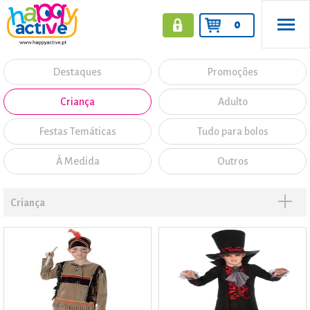
0
Destaques
Promoções
Criança
Adulto
Festas Temáticas
Tudo para bolos
À Medida
Outros
Criança