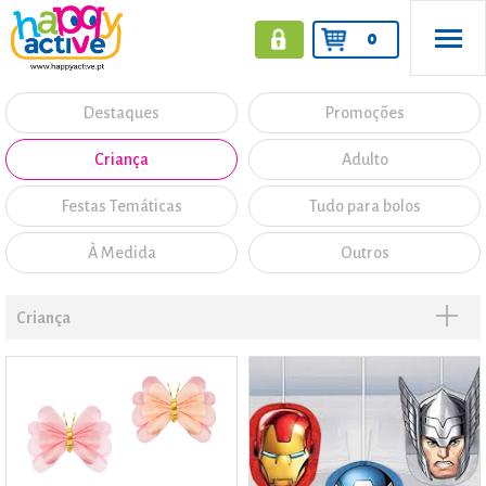
0
Destaques
Promoções
Criança
Adulto
Festas Temáticas
Tudo para bolos
À Medida
Outros
Criança