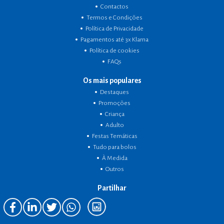
Contactos
Termos e Condições
Política de Privacidade
Pagamentos até 3x Klarna
Política de cookies
FAQs
Os mais populares
Destaques
Promoções
Criança
Adulto
Festas Temáticas
Tudo para bolos
À Medida
Outros
Partilhar