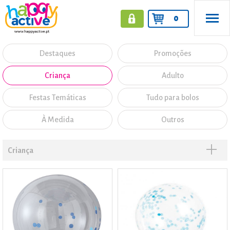
0
Destaques
Promoções
Criança
Adulto
Festas Temáticas
Tudo para bolos
À Medida
Outros
Criança