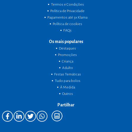
Termos e Condições
Política de Privacidade
Pagamentos até 3x Klarna
Política de cookies
FAQs
Os mais populares
Destaques
Promoções
Criança
Adulto
Festas Temáticas
Tudo para bolos
À Medida
Outros
Partilhar