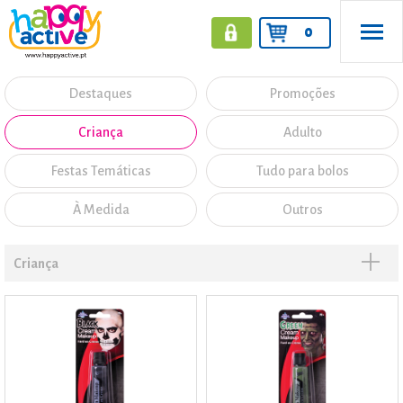
0
Destaques
Promoções
Criança
Adulto
Festas Temáticas
Tudo para bolos
À Medida
Outros
Criança