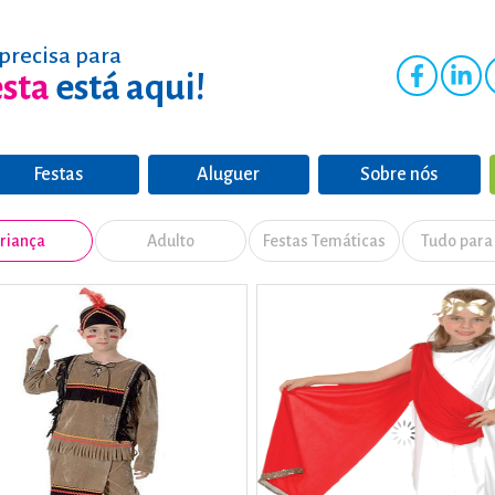
precisa para
esta
está aqui!
Festas
Aluguer
Sobre nós
riança
Adulto
Festas Temáticas
Tudo para