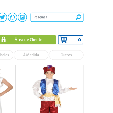
0
Área de Cliente
 bolos
À Medida
Outros