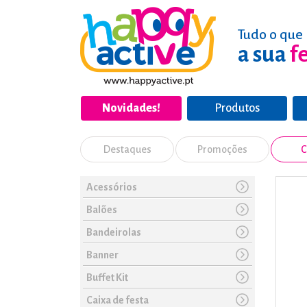
Tudo o que 
a sua
f
Novidades!
Produtos
Destaques
Promoções
C
Acessórios
Balões
Bandeirolas
Banner
Buffet Kit
Caixa de festa