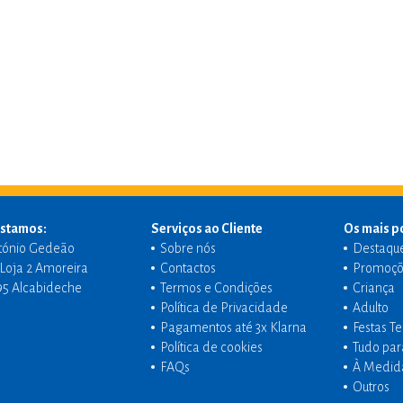
stamos:
Serviços ao Cliente
Os mais p
tónio Gedeão
Sobre nós
Destaqu
- Loja 2 Amoreira
Contactos
Promoçõ
95 Alcabideche
Termos e Condições
Criança
Política de Privacidade
Adulto
Pagamentos até 3x Klarna
Festas T
Política de cookies
Tudo par
FAQs
À Medid
Outros