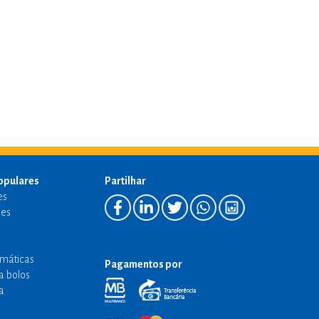
opulares
Partilhar
es
es
emáticas
Pagamentos por
a bolos
a