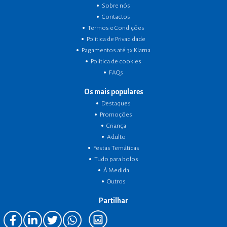
Sobre nós
Contactos
Termos e Condições
Política de Privacidade
Pagamentos até 3x Klarna
Política de cookies
FAQs
Os mais populares
Destaques
Promoções
Criança
Adulto
Festas Temáticas
Tudo para bolos
À Medida
Outros
Partilhar