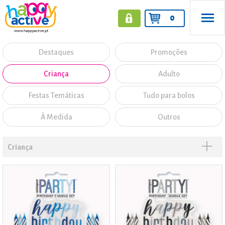
0
Destaques
Promoções
Criança
Adulto
Festas Temáticas
Tudo para bolos
À Medida
Outros
Criança