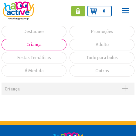
0
Destaques
Promoções
Criança
Adulto
Festas Temáticas
Tudo para bolos
À Medida
Outros
Criança