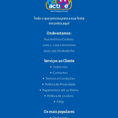
Tudo o que precisa para a sua festa
encontra aqui!
Onde estamos:
Rua António Gedeão
Lote 3 - Loja 2 Amoreira
2645-595 Alcabideche
Serviços ao Cliente
Sobre nós
Contactos
Termos e Condições
Política de Privacidade
Pagamentos até 3x Klarna
Política de cookies
FAQs
Os mais populares
Destaques