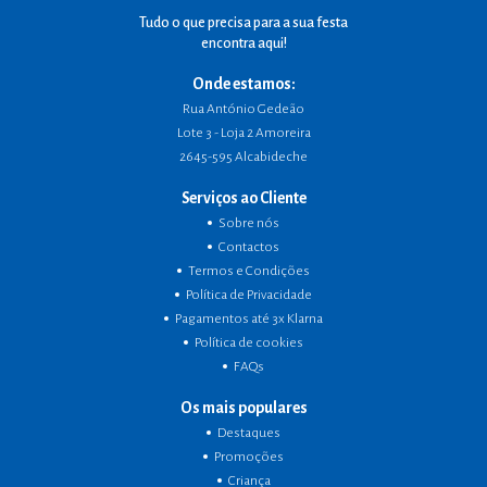
Tudo o que precisa para a sua festa
encontra aqui!
Onde estamos:
Rua António Gedeão
Lote 3 - Loja 2 Amoreira
2645-595 Alcabideche
Serviços ao Cliente
Sobre nós
Contactos
Termos e Condições
Política de Privacidade
Pagamentos até 3x Klarna
Política de cookies
FAQs
Os mais populares
Destaques
Promoções
Criança