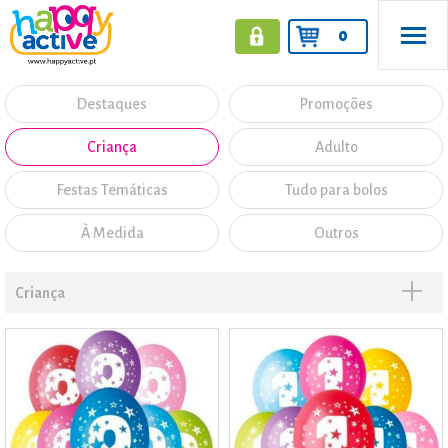
0
Destaques
Promoções
Criança
Adulto
Festas Temáticas
Tudo para bolos
À Medida
Outros
Criança