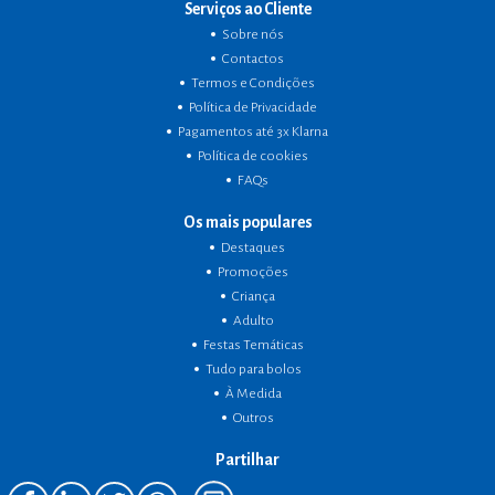
Serviços ao Cliente
Sobre nós
Contactos
Termos e Condições
Política de Privacidade
Pagamentos até 3x Klarna
Política de cookies
FAQs
Os mais populares
Destaques
Promoções
Criança
Adulto
Festas Temáticas
Tudo para bolos
À Medida
Outros
Partilhar