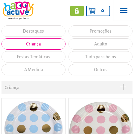
0
Destaques
Promoções
Criança
Adulto
Festas Temáticas
Tudo para bolos
À Medida
Outros
Criança