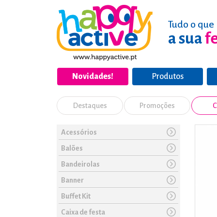
Tudo o que 
a sua
f
Novidades!
Produtos
Destaques
Promoções
C
Acessórios
Balões
Bandeirolas
Banner
Buffet Kit
Caixa de festa