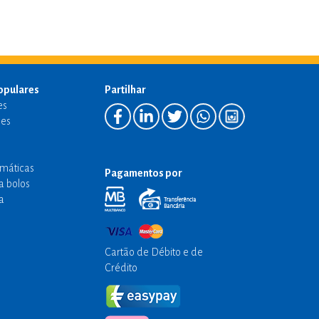
opulares
Partilhar
es
es
emáticas
Pagamentos por
a bolos
a
Cartão de Débito e de
Crédito