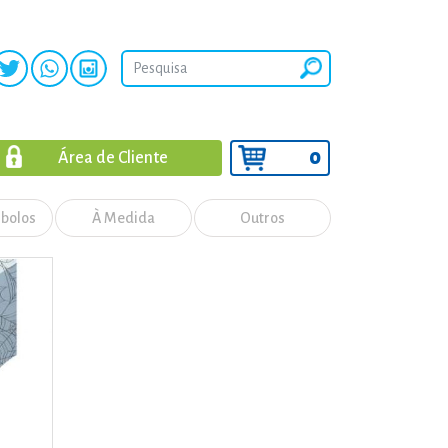
0
Área de Cliente
 bolos
À Medida
Outros