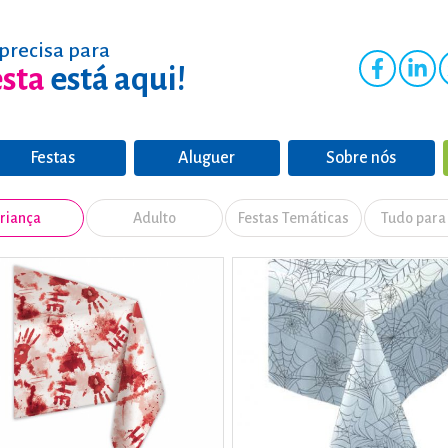
precisa para
esta
está aqui!
Festas
Aluguer
Sobre nós
riança
Adulto
Festas Temáticas
Tudo para