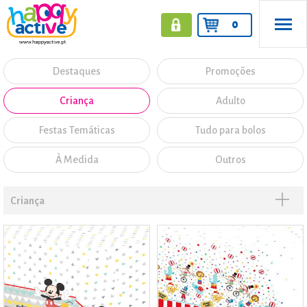
0
Destaques
Promoções
Criança
Adulto
Festas Temáticas
Tudo para bolos
À Medida
Outros
Criança