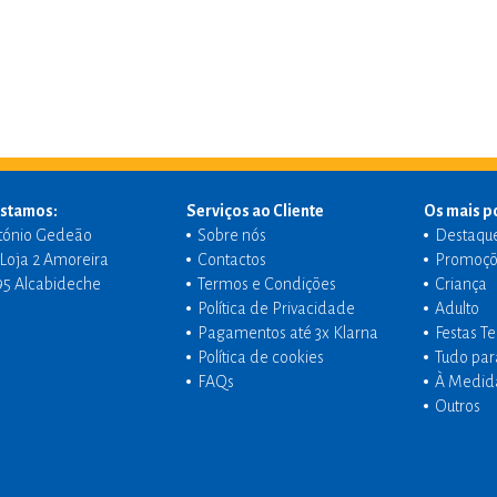
stamos:
Serviços ao Cliente
Os mais p
tónio Gedeão
Sobre nós
Destaqu
- Loja 2 Amoreira
Contactos
Promoçõ
95 Alcabideche
Termos e Condições
Criança
Política de Privacidade
Adulto
Pagamentos até 3x Klarna
Festas T
Política de cookies
Tudo par
FAQs
À Medid
Outros