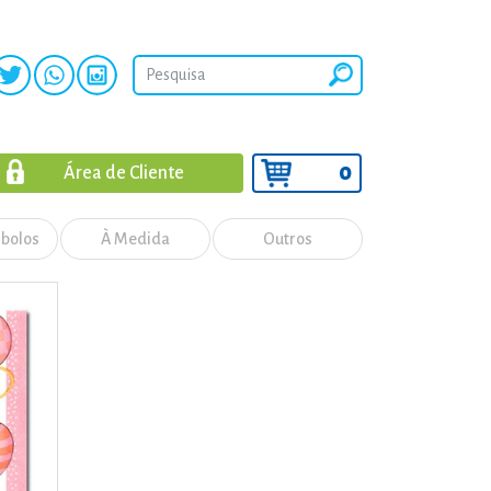
0
Área de Cliente
 bolos
À Medida
Outros