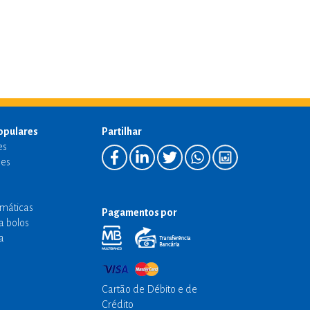
opulares
Partilhar
es
es
emáticas
Pagamentos por
a bolos
a
Cartão de Débito e de
Crédito