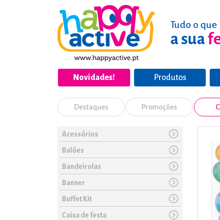
Tudo o que 
a sua
f
Novidades!
Produtos
Destaques
Promoções
C
Acessórios
Balões
Bandeirolas
Banner
Buffet Kit
Caixa de festa