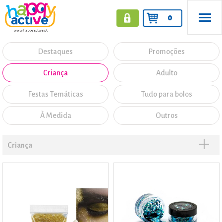
0
Destaques
Promoções
Criança
Adulto
Festas Temáticas
Tudo para bolos
À Medida
Outros
Criança