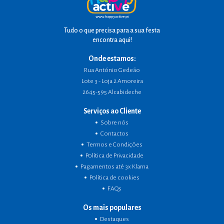
Tudo o que precisa para a sua festa
encontra aqui!
Onde estamos:
Rua António Gedeão
Lote 3 - Loja 2 Amoreira
2645-595 Alcabideche
Serviços ao Cliente
Sobre nós
Contactos
Termos e Condições
Política de Privacidade
Pagamentos até 3x Klarna
Política de cookies
FAQs
Os mais populares
Destaques