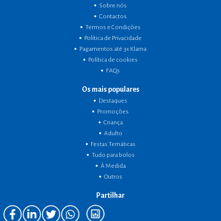
Sobre nós
Contactos
Termos e Condições
Política de Privacidade
Pagamentos até 3x Klarna
Política de cookies
FAQs
Os mais populares
Destaques
Promoções
Criança
Adulto
Festas Temáticas
Tudo para bolos
À Medida
Outros
Partilhar