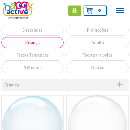
0
Destaques
Promoções
Criança
Adulto
Festas Temáticas
Tudo para bolos
À Medida
Outros
Criança