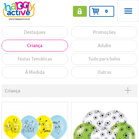
0
Destaques
Promoções
Criança
Adulto
Festas Temáticas
Tudo para bolos
À Medida
Outros
Criança