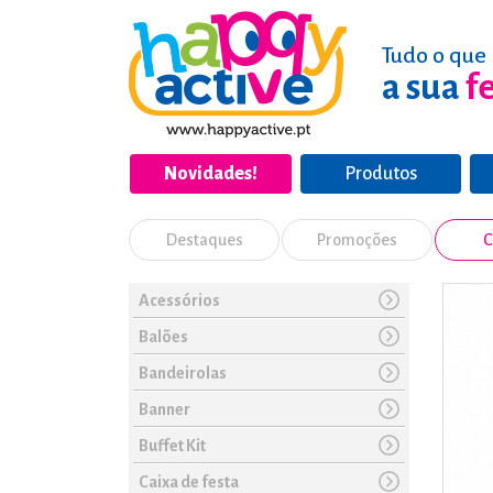
Tudo o que 
a sua
f
Novidades!
Produtos
Destaques
Promoções
C
Acessórios
Balões
Bandeirolas
Banner
Buffet Kit
Caixa de festa