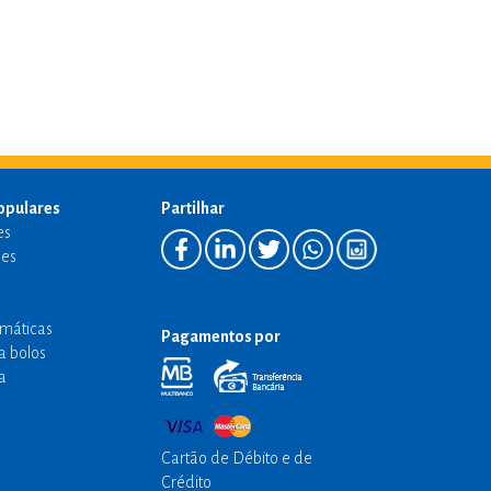
opulares
Partilhar
es
es
emáticas
Pagamentos por
a bolos
a
Cartão de Débito e de
Crédito