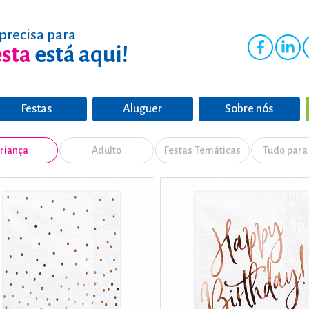
precisa para
esta
está aqui!
Festas
Aluguer
Sobre nós
riança
Adulto
Festas Temáticas
Tudo para