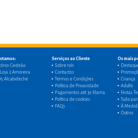
stamos:
Serviços ao Cliente
Os mais p
tónio Gedeão
Sobre nós
Destaqu
- Loja 2 Amoreira
Contactos
Promoçõ
95 Alcabideche
Termos e Condições
Criança
Política de Privacidade
Adulto
Pagamentos até 3x Klarna
Festas T
Política de cookies
Tudo par
FAQs
À Medid
Outros