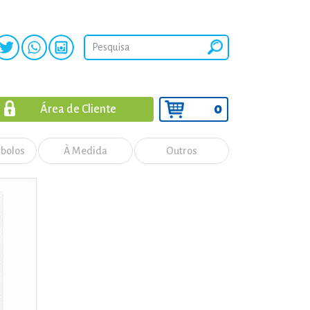
0
Área de Cliente
 bolos
À Medida
Outros