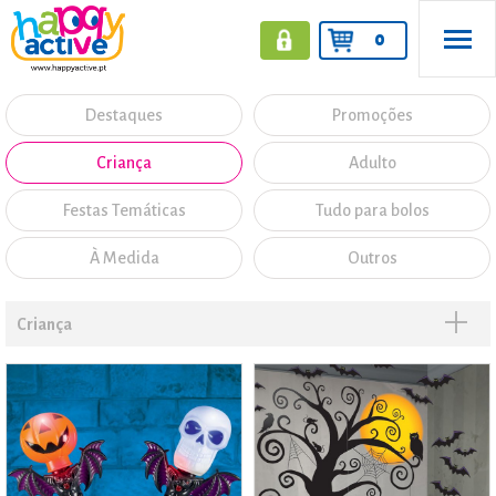
0
Destaques
Promoções
Criança
Adulto
Festas Temáticas
Tudo para bolos
À Medida
Outros
Criança