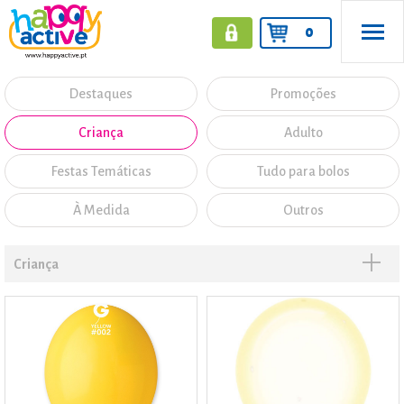
0
Destaques
Promoções
Criança
Adulto
Festas Temáticas
Tudo para bolos
À Medida
Outros
Criança