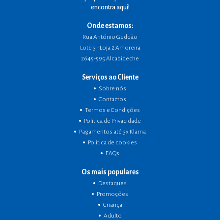
encontra aqui!
Onde estamos:
Rua António Gedeão
Lote 3 - Loja 2 Amoreira
2645-595 Alcabideche
Serviços ao Cliente
Sobre nós
Contactos
Termos e Condições
Política de Privacidade
Pagamentos até 3x Klarna
Política de cookies
FAQs
Os mais populares
Destaques
Promoções
Criança
Adulto